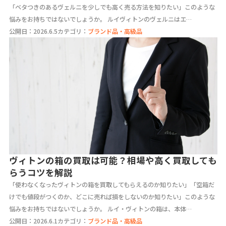
「ベタつきのあるヴェルニを少しでも高く売る方法を知りたい」このような
悩みをお持ちではないでしょうか。 ルイヴィトンのヴェルニはエ…
公開日：2026.6.5
カテゴリ：
ブランド品・高級品
ヴィトンの箱の買取は可能？相場や高く買取しても
らうコツを解説
「使わなくなったヴィトンの箱を買取してもらえるのか知りたい」「空箱だ
けでも値段がつくのか、どこに売れば損をしないのか知りたい」このような
悩みをお持ちではないでしょうか。 ルイ・ヴィトンの箱は、本体…
公開日：2026.6.1
カテゴリ：
ブランド品・高級品