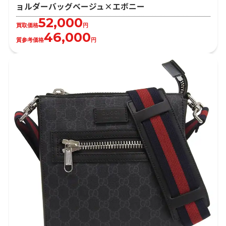
ョルダーバッグベージュ×エボニー
52,000
買取価格
円
46,000
質参考価格
円