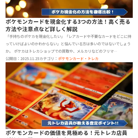
ポケモンカードを現金化する3つの方法！高く売る
方法や注意点など詳しく解説
「手持ちのポケカを現金化したい」「レアカードや不要なカードをどこに持
っていけばよいのかわからない」と悩んでいる方は多いのではないでしょう
か。 ポケカはトレカショップでの買取や、メルカリなどのフリマ…
公開日：2025.11.25
カテゴリ：
ポケモンカード・トレカ
ポケモンカードの価値を見極める！元トレカ店員