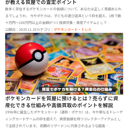
が教える質屋での査定ポイント
数多く存在するポケモンカードの価値について、あなたは正しく見極められ
るでしょうか。 今やポケカは、子どもの遊び道具という枠を超え、1枚で数
十万円～100万円以上の金額がつく投資対象・資産アイテムとして…
公開日：2025.11.25
カテゴリ：
ポケモンカード・トレカ
ポケモンカードを質屋に預けるとは？売らずに資
産化できる仕組みや高価買取のポイントを解説
1996年に誕生したポケモンカード（通称：ポケカ）は、今や単なるトレーデ
ィングカードゲームの枠を超えて、資産価値を持つコレクターアイテムとし
て注目されています。 初期のリザードンに代表されるような超高…