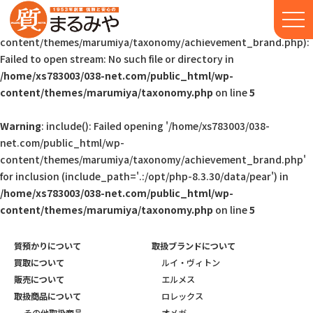
Warning
: include(/home/xs783003/038-net.com/public_html/wp-
content/themes/marumiya/taxonomy/achievement_brand.php):
Failed to open stream: No such file or directory in
/home/xs783003/038-net.com/public_html/wp-
content/themes/marumiya/taxonomy.php
on line
5
Warning
: include(): Failed opening '/home/xs783003/038-
net.com/public_html/wp-
content/themes/marumiya/taxonomy/achievement_brand.php'
for inclusion (include_path='.:/opt/php-8.3.30/data/pear') in
/home/xs783003/038-net.com/public_html/wp-
content/themes/marumiya/taxonomy.php
on line
5
質預かりについて
取扱ブランドについて
買取について
ルイ・ヴィトン
販売について
エルメス
取扱商品について
ロレックス