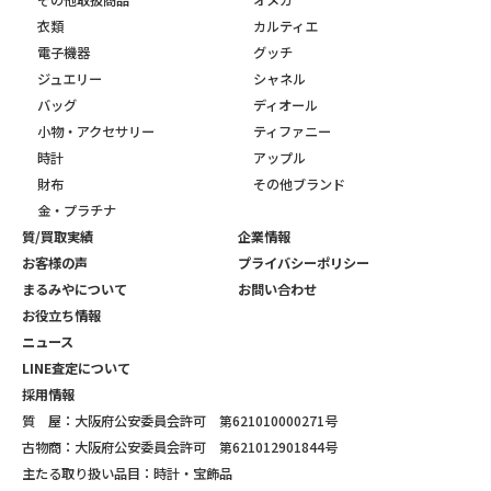
その他取扱商品
オメガ
衣類
カルティエ
電子機器
グッチ
ジュエリー
シャネル
バッグ
ディオール
小物・アクセサリー
ティファニー
時計
アップル
財布
その他ブランド
金・プラチナ
質/買取実績
企業情報
お客様の声
プライバシーポリシー
まるみやについて
お問い合わせ
お役立ち情報
ニュース
LINE査定について
採用情報
質 屋：大阪府公安委員会許可 第621010000271号
古物商：大阪府公安委員会許可 第621012901844号
主たる取り扱い品目：時計・宝飾品