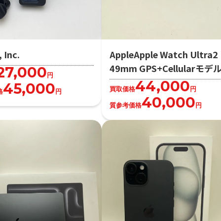
 Inc.
AppleApple Watch Ultra2
49mm GPS+Cellularモデ
27,000
円
44,000
45,000
買取価格
円
格
円
40,000
質参考価格
円