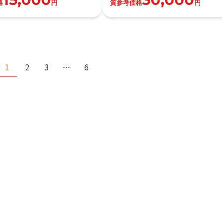
格
円
質参考価格
円
1
2
3
…
6