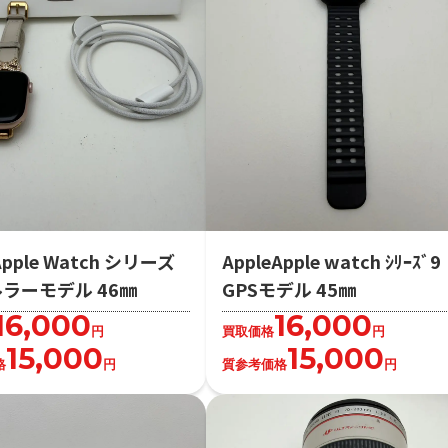
Apple Watch シリーズ
AppleApple watch ｼﾘｰｽﾞ9
ルラーモデル 46㎜
GPSモデル 45㎜
16,000
16,000
円
買取価格
円
15,000
15,000
格
円
質参考価格
円