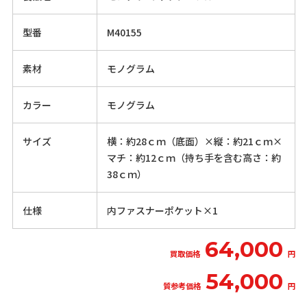
型番
M40155
素材
モノグラム
カラー
モノグラム
サイズ
横：約28ｃｍ（底面）×縦：約21ｃｍ×
マチ：約12ｃｍ（持ち手を含む高さ：約
38ｃｍ）
仕様
内ファスナーポケット×1
64,000
買取価格
円
54,000
質参考価格
円