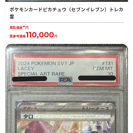
ポケモンカードピカチュウ（セブンイレブン）トレカ
雷
-
買取価格
円
110,000
質参考価格
円