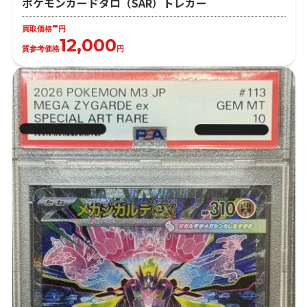
ポケモンカードタロ（SAR）トレカー
-
買取価格
円
12,000
質参考価格
円