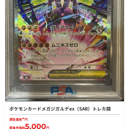
ポケモンカードメガジガルデex（SAR）トレカ闘
-
買取価格
円
5,000
質参考価格
円