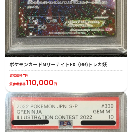
ポケモンカードMサーナイトEX（RR)トレカ妖
-
買取価格
円
110,000
質参考価格
円