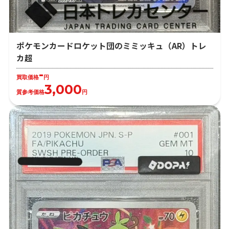
ポケモンカードロケット団のミミッキュ（AR）トレ
カ超
-
買取価格
円
3,000
質参考価格
円