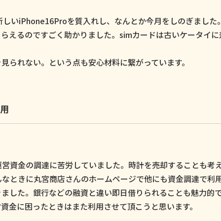
いiPhone16Proを質入れし、なんとか今月をしのぎました
らえるのですごく助かりました。simカードは古いケータイに
。
を見られない。という点も安心材料に繋がっています。
用
運営資金の調達に苦労していました。時計を売却することも考
んなときに丸宮商店さんのホームページで他にも資金調達で利
きました。銀行などの融資と違い即日借りられることも魅力的
営資金に困ったときはまた利用させて頂こうと思います。