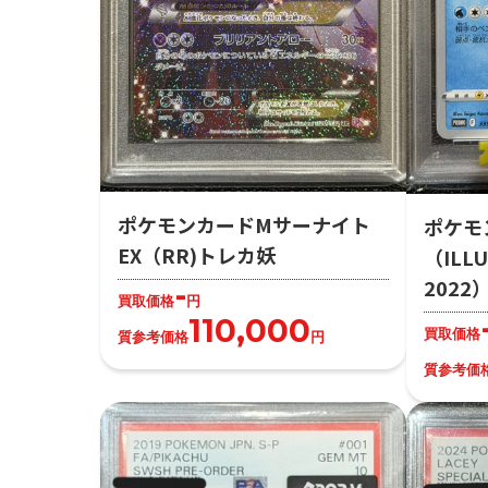
ポケモンカードMサーナイト
ポケモ
EX（RR)トレカ妖
（ILLU
202
-
買取価格
円
110,000
買取価格
質参考価格
円
質参考価