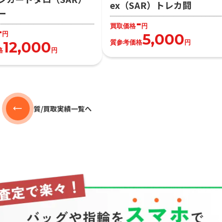
ex（SAR）トレカ闘
ー
-
買取価格
円
-
円
5,000
質参考価格
円
12,000
格
円
質/買取実績一覧へ