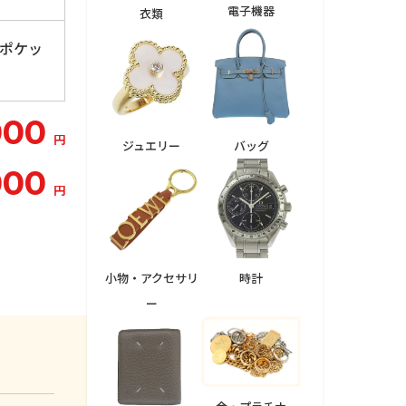
電子機器
衣類
内ポケッ
000
円
ジュエリー
バッグ
000
円
小物・アクセサリ
時計
ー