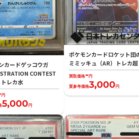
ポケモンカードロケット団
ミミッキュ（AR）トレカ超
ンカードゲッコウガ
-
STRATION CONTEST
買取価格
円
2）トレカ水
3,000
質参考価格
円
-
円
5,000
格
円