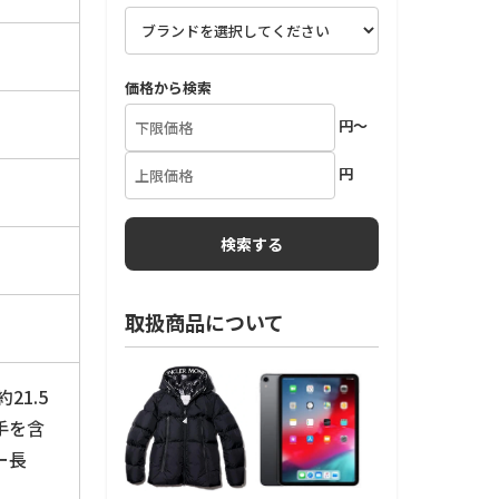
価格から検索
円～
円
取扱商品について
21.5
手を含
ー長