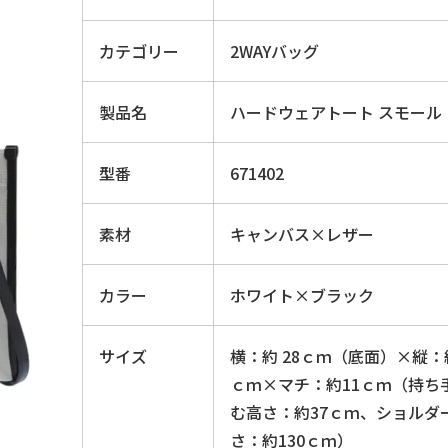
カテゴリー
2WAYバッグ
製品名
ハードウェアトート スモール
型番
671402
素材
キャンバス×レザー
カラー
ホワイト×ブラック
サイズ
横：約 28ｃｍ（底面）×縦：約
ｃｍ×マチ：約11ｃｍ（持ち
む高さ：約37ｃｍ、ショルダ
さ：約130ｃｍ）