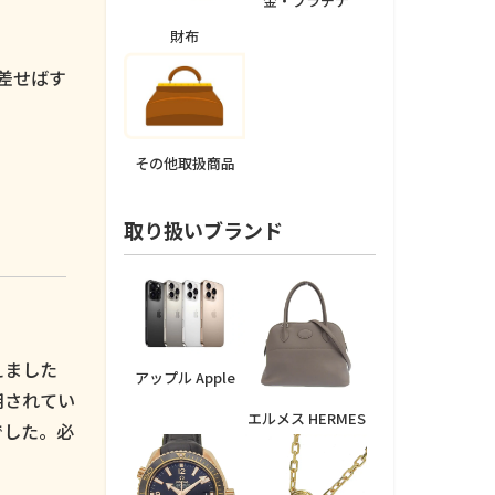
金・プラチナ
財布
。
差せばす
その他取扱商品
取り扱いブランド
えました
アップル Apple
用されてい
エルメス HERMES
でした。必