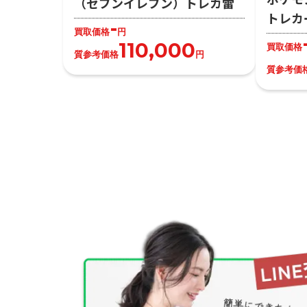
（セブンイレブン）トレカ雷
トレカ
-
買取価格
円
110,000
買取価格
質参考価格
円
質参考価