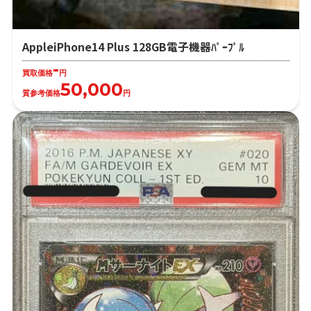
AppleiPhone14 Plus 128GB電子機器ﾊﾟｰﾌﾟﾙ
-
買取価格
円
50,000
質参考価格
円