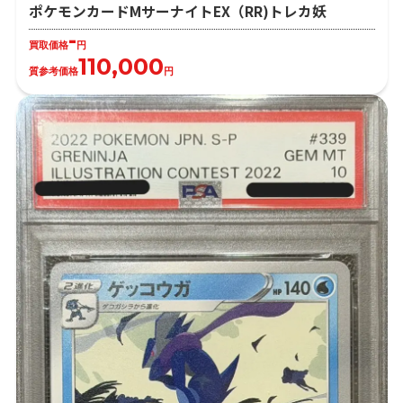
ポケモンカードMサーナイトEX（RR)トレカ妖
-
買取価格
円
110,000
質参考価格
円