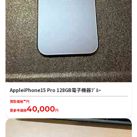
AppleiPhone15 Pro 128GB電子機器ﾌﾞﾙｰ
-
買取価格
円
40,000
質参考価格
円