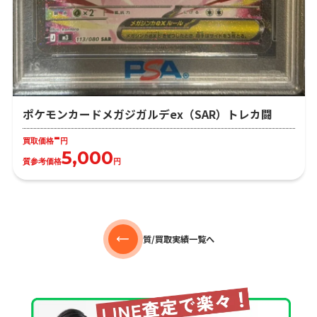
ポケモンカードメガジガルデex（SAR）トレカ闘
-
買取価格
円
5,000
質参考価格
円
質/買取実績一覧へ