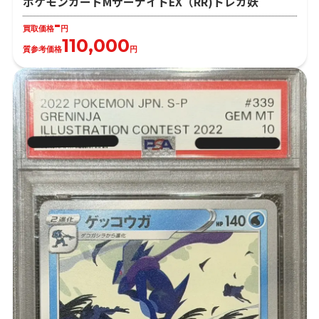
ポケモンカードMサーナイトEX（RR)トレカ妖
-
買取価格
円
110,000
質参考価格
円