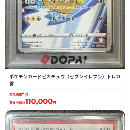
ポケモンカードピカチュウ（セブンイレブン）トレカ
雷
-
買取価格
円
110,000
質参考価格
円