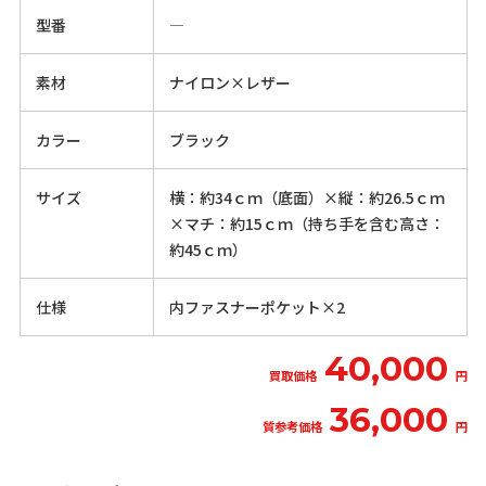
型番
―
素材
ナイロン×レザー
カラー
ブラック
サイズ
横：約34ｃｍ（底面）×縦：約26.5ｃｍ
×マチ：約15ｃｍ（持ち手を含む高さ：
約45ｃｍ）
仕様
内ファスナーポケット×2
40,000
買取価格
円
36,000
質参考価格
円