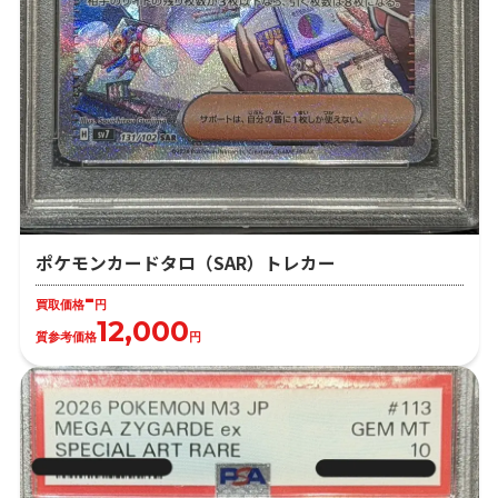
ポケモンカードタロ（SAR）トレカー
-
買取価格
円
12,000
質参考価格
円