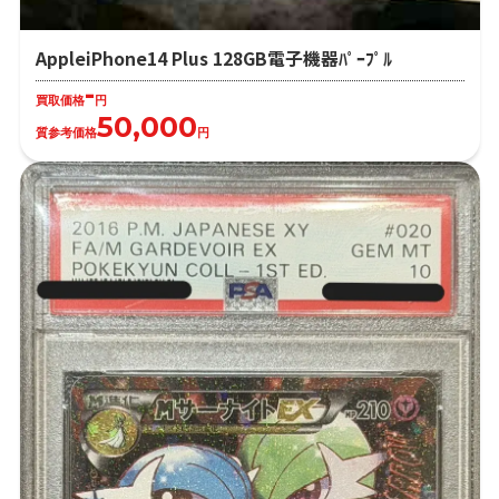
AppleiPhone14 Plus 128GB電子機器ﾊﾟｰﾌﾟﾙ
-
買取価格
円
50,000
質参考価格
円