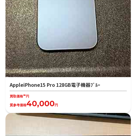
AppleiPhone15 Pro 128GB電子機器ﾌﾞﾙｰ
-
買取価格
円
40,000
質参考価格
円