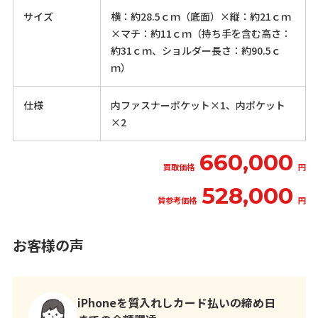
サイズ
横：約28.5ｃｍ（底面）×縦：約21ｃｍ
×マチ：約11ｃｍ（持ち手を含む高さ：
約31ｃｍ、ショルダー長さ：約90.5ｃ
ｍ）
仕様
内ファスナーポケット×1、内ポケット
×2
660,000
買取価格
円
528,000
質参考価格
円
お客様の声
iPhoneを質入れしカード払いの締め日