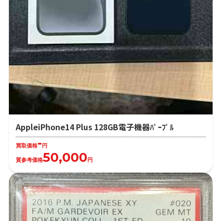
AppleiPhone14 Plus 128GB電子機器ﾊﾟｰﾌﾟﾙ
-
買取価格
円
50,000
質参考価格
円