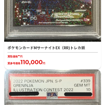
ポケモンカードMサーナイトEX（RR)トレカ妖
-
買取価格
円
110,000
質参考価格
円