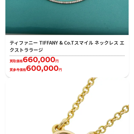
ティファニー TIFFANY & Co.Tスマイル ネックレス エ
クストララージ
660,000
買取価格
円
600,000
質参考価格
円