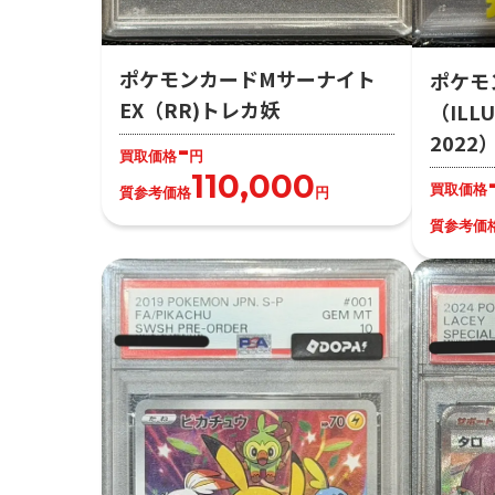
ポケモンカードMサーナイト
ポケモ
EX（RR)トレカ妖
（ILLU
202
-
買取価格
円
110,000
買取価格
質参考価格
円
質参考価