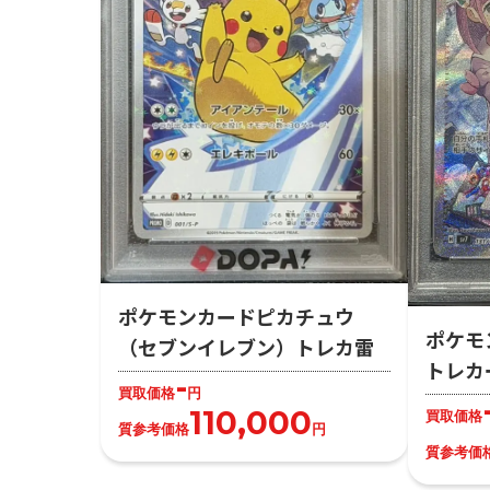
ポケモンカードピカチュウ
ポケモ
（セブンイレブン）トレカ雷
トレカ
-
買取価格
円
110,000
買取価格
質参考価格
円
質参考価