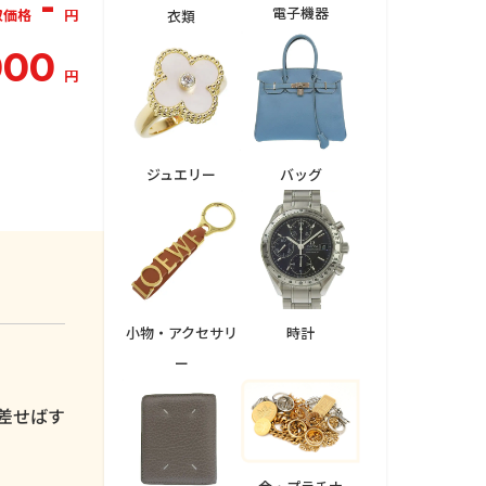
-
電子機器
取価格
円
衣類
000
円
ジュエリー
バッグ
小物・アクセサリ
時計
ー
。
差せばす