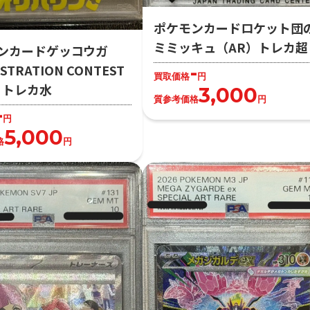
ポケモンカードロケット団
ミミッキュ（AR）トレカ超
ンカードゲッコウガ
-
STRATION CONTEST
買取価格
円
2）トレカ水
3,000
質参考価格
円
-
円
5,000
格
円