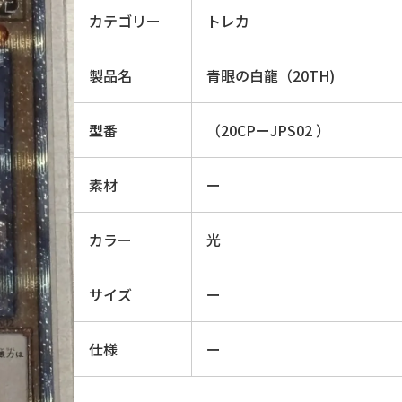
カテゴリー
トレカ
製品名
青眼の白龍（20TH)
型番
（20CPーJPS02 ）
素材
ー
カラー
光
サイズ
ー
仕様
ー