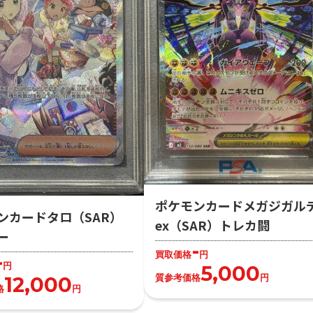
ポケモンカードメガジガル
ンカードタロ（SAR）
ex（SAR）トレカ闘
ー
-
買取価格
円
-
円
5,000
質参考価格
円
12,000
格
円