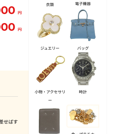
電子機器
衣類
000
円
000
円
ジュエリー
バッグ
小物・アクセサリ
時計
ー
。
差せばす