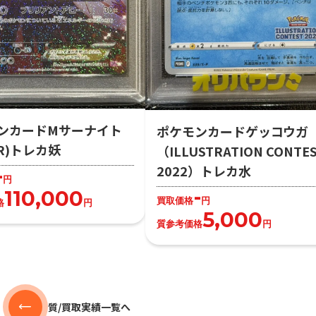
ンカードMサーナイト
ポケモンカードゲッコウガ
R)トレカ妖
（ILLUSTRATION CONTE
2022）トレカ水
-
円
-
110,000
買取価格
円
格
円
5,000
質参考価格
円
質/買取実績一覧へ