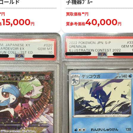
ゴールド
子機器ﾌﾞﾙｰ
-
-
円
買取価格
円
15,000
40,000
格
円
質参考価格
円