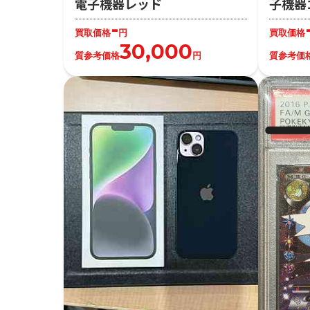
電子機器レッド
子機器
-
買取価格
円
買取価格
30,000
質参考価格
円
質参考価