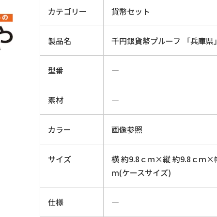
カテゴリー
貨幣セット
製品名
千円銀貨幣プルーフ 「兵庫県
型番
―
素材
―
カラー
画像参照
サイズ
横 約9.8ｃｍ×縦 約9.8ｃｍ×
ｍ(ケースサイズ)
仕様
―