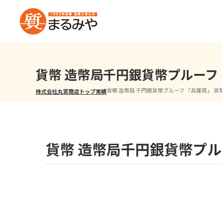
貨幣 造幣局千円銀貨幣プルーフ
貨幣 造幣局 千円銀貨幣プルーフ 「兵庫県」 貨
株式会社丸宮商店トップ⁩
実績
貨幣 造幣局千円銀貨幣プ