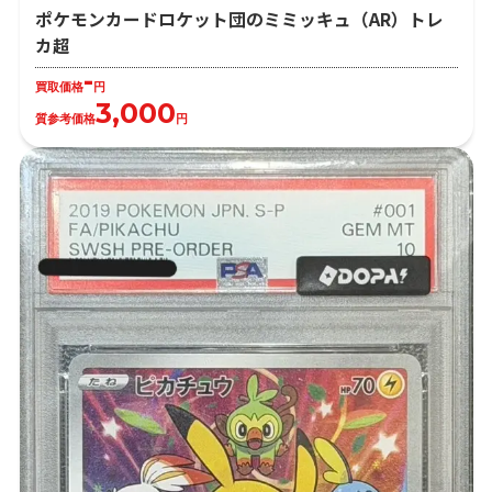
ポケモンカードロケット団のミミッキュ（AR）トレ
カ超
-
買取価格
円
3,000
質参考価格
円