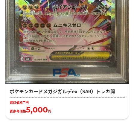
ポケモンカードメガジガルデex（SAR）トレカ闘
-
買取価格
円
5,000
質参考価格
円