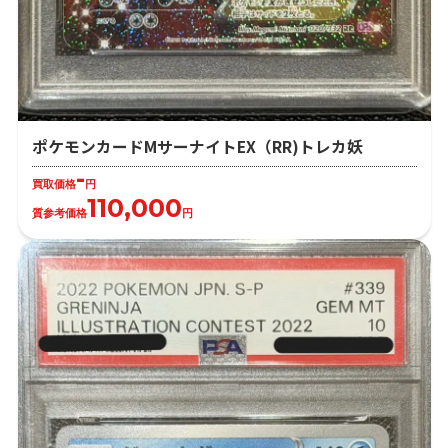
ポケモンカードMサーナイトEX（RR)トレカ妖
-
買取価格
円
110,000
質参考価格
円