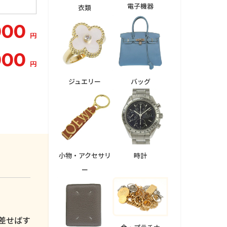
電子機器
衣類
000
円
000
円
ジュエリー
バッグ
小物・アクセサリ
時計
ー
。
差せばす