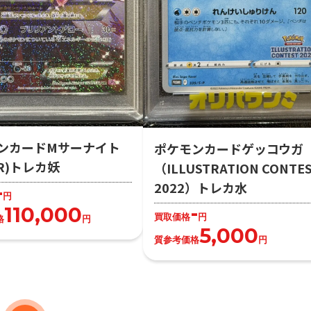
ンカードMサーナイト
ポケモンカードゲッコウガ
R)トレカ妖
（ILLUSTRATION CONTE
2022）トレカ水
-
円
-
110,000
買取価格
円
格
円
5,000
質参考価格
円