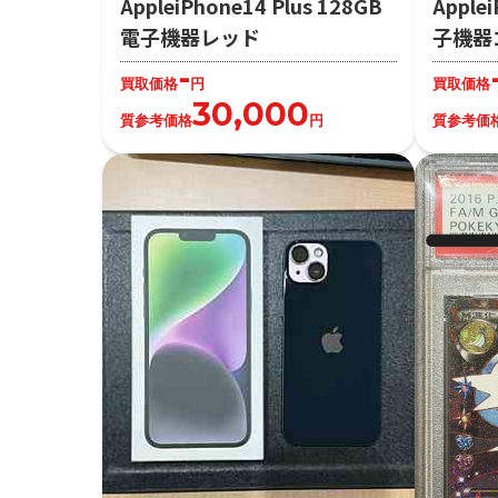
AppleiPhone14 Plus 128GB
Apple
電子機器レッド
子機器
-
買取価格
円
買取価格
30,000
質参考価格
円
質参考価