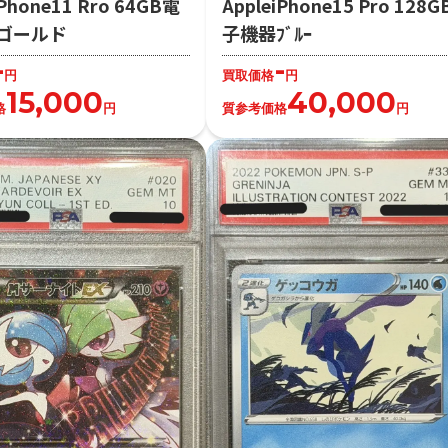
iPhone11 Rro 64GB電
AppleiPhone15 Pro 128
ゴールド
子機器ﾌﾞﾙｰ
-
-
円
買取価格
円
15,000
40,000
格
円
質参考価格
円