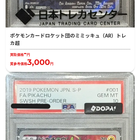
ポケモンカードロケット団のミミッキュ（AR）トレ
カ超
-
買取価格
円
3,000
質参考価格
円