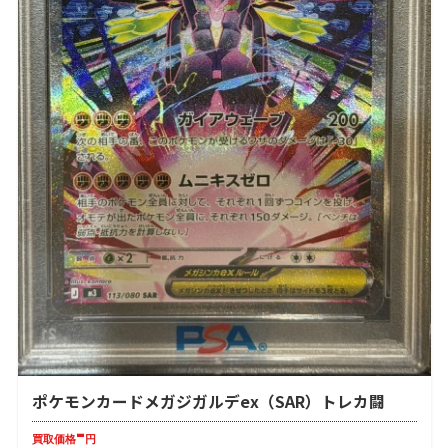
ポケモンカードメガジガルデex（SAR）トレカ闘
-
買取価格
円