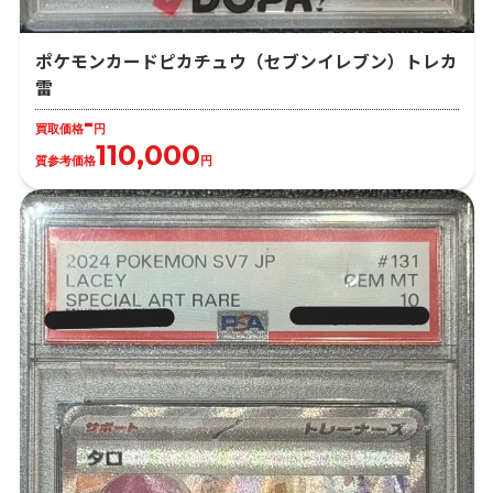
ポケモンカードピカチュウ（セブンイレブン）トレカ
雷
-
買取価格
円
110,000
質参考価格
円