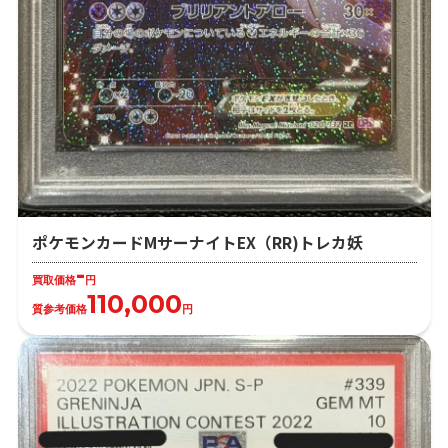
ポケモンカードMサーナイトEX（RR)トレカ妖
-
買取価格
円
110,000
質参考価格
円