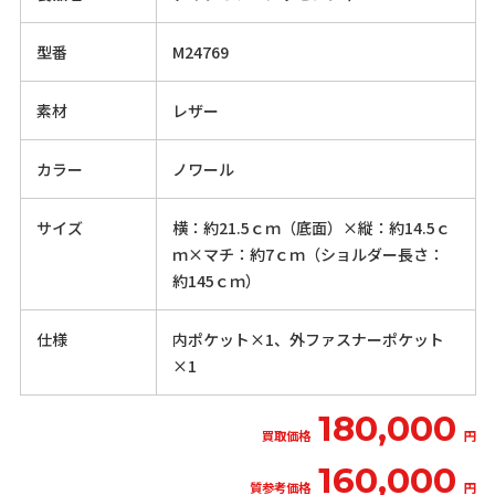
型番
M24769
素材
レザー
カラー
ノワール
サイズ
横：約21.5ｃｍ（底面）×縦：約14.5ｃ
ｍ×マチ：約7ｃｍ（ショルダー長さ：
約145ｃｍ）
仕様
内ポケット×1、外ファスナーポケット
×1
180,000
買取価格
円
160,000
質参考価格
円