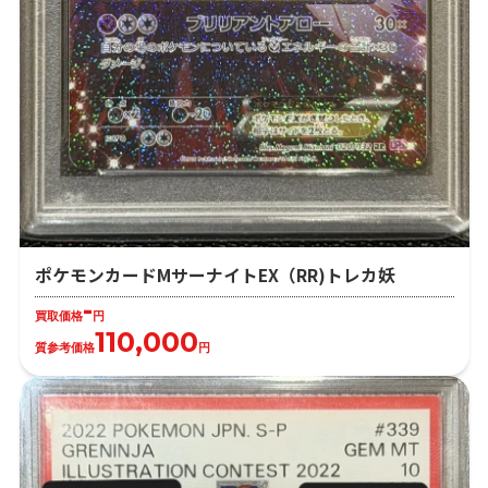
ポケモンカードMサーナイトEX（RR)トレカ妖
-
買取価格
円
110,000
質参考価格
円