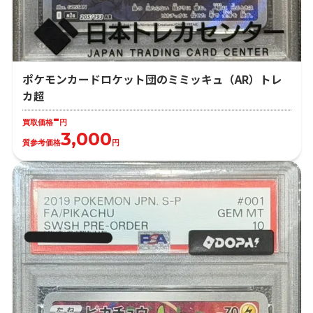
ポケモンカードロケット団のミミッキュ（AR）トレ
カ超
-
買取価格
円
3,000
質参考価格
円