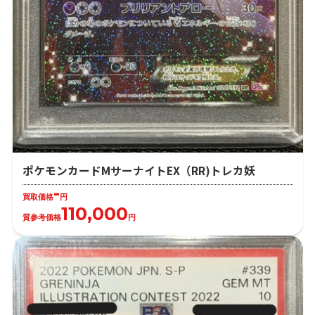
ポケモンカードMサーナイトEX（RR)トレカ妖
-
買取価格
円
110,000
質参考価格
円