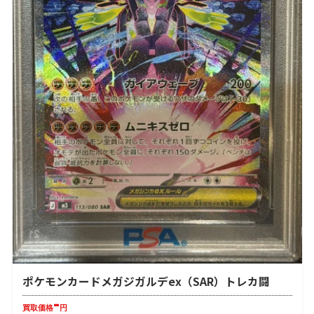
ポケモンカードメガジガルデex（SAR）トレカ闘
-
買取価格
円