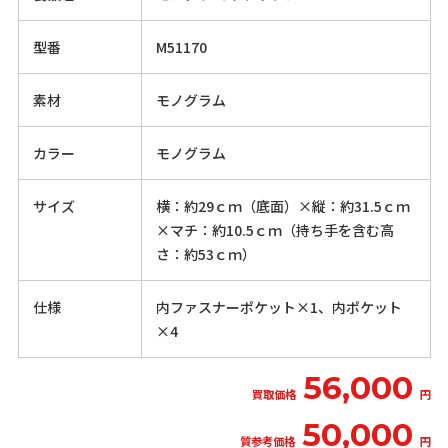
型番
M51170
素材
モノグラム
カラー
モノグラム
サイズ
横：約29ｃｍ（底面）×縦：約31.5ｃｍ
×マチ：約10.5ｃｍ（持ち手を含む高
さ：約53ｃｍ）
仕様
内ファスナーポケット×1、内ポケット
×4
56,000
買取価格
円
50,000
質参考価格
円