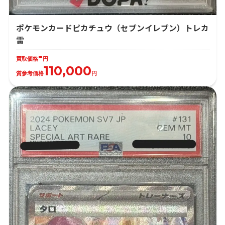
ポケモンカードピカチュウ（セブンイレブン）トレカ
雷
-
買取価格
円
110,000
質参考価格
円