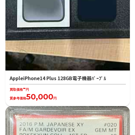
AppleiPhone14 Plus 128GB電子機器ﾊﾟｰﾌﾟﾙ
-
買取価格
円
50,000
質参考価格
円