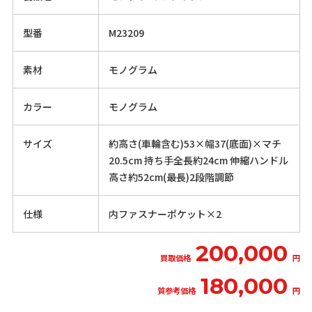
型番
M23209
素材
モノグラム
カラー
モノグラム
サイズ
約高さ(車輪含む)53×幅37(底面)×マチ
20.5cm 持ち手全長約24cm 伸縮ハンドル
高さ約52cm(最長)2段階調節
仕様
内ファスナーポケット×2
200,000
買取価格
円
180,000
質参考価格
円