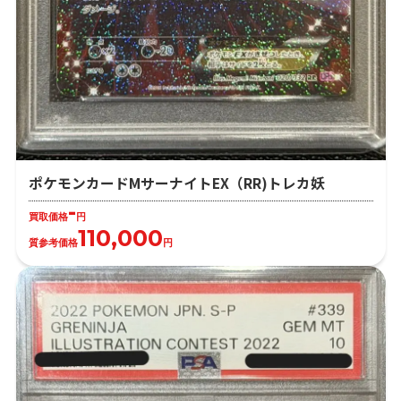
ポケモンカードMサーナイトEX（RR)トレカ妖
-
買取価格
円
110,000
質参考価格
円