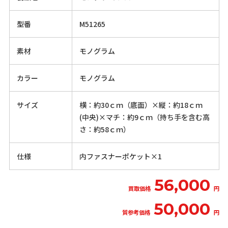
型番
M51265
素材
モノグラム
カラー
モノグラム
サイズ
横：約30ｃｍ（底面）×縦：約18ｃｍ
(中央)×マチ：約9ｃｍ（持ち手を含む高
さ：約58ｃｍ）
仕様
内ファスナーポケット×1
56,000
買取価格
円
50,000
質参考価格
円