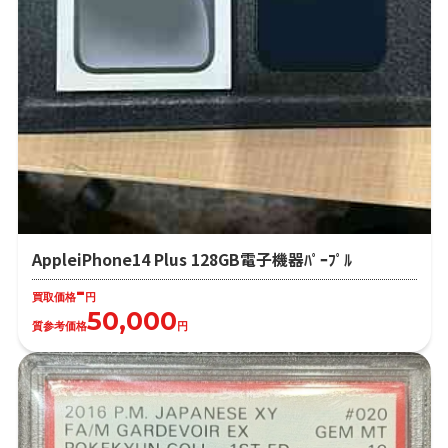
AppleiPhone14 Plus 128GB電子機器ﾊﾟｰﾌﾟﾙ
-
買取価格
円
50,000
質参考価格
円