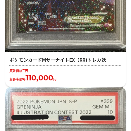
ポケモンカードMサーナイトEX（RR)トレカ妖
-
買取価格
円
110,000
質参考価格
円