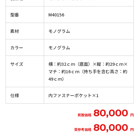
型番
M40156
素材
モノグラム
カラー
モノグラム
サイズ
横：約32ｃｍ（底面）×縦：約29ｃｍ×
マチ：約16ｃｍ（持ち手を含む高さ：約
49ｃｍ）
仕様
内ファスナーポケット×1
80,000
買取価格
円
80,000
質参考価格
円