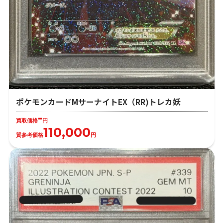
ポケモンカードMサーナイトEX（RR)トレカ妖
-
買取価格
円
110,000
質参考価格
円