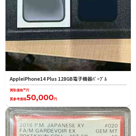
AppleiPhone14 Plus 128GB電子機器ﾊﾟｰﾌﾟﾙ
-
買取価格
円
50,000
質参考価格
円