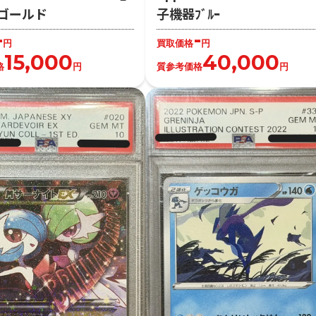
ゴールド
子機器ﾌﾞﾙｰ
-
-
円
買取価格
円
15,000
40,000
格
円
質参考価格
円