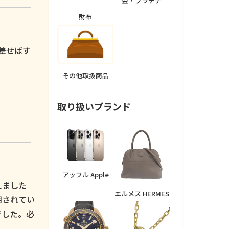
金・プラチナ
財布
。
差せばす
その他取扱商品
取り扱いブランド
アップル Apple
えました
エルメス HERMES
用されてい
でした。必