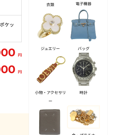
電子機器
衣類
ーポケッ
ジュエリー
バッグ
000
円
000
円
小物・アクセサリ
時計
ー