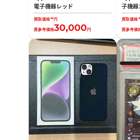
電子機器レッド
子機器
-
買取価格
円
買取価格
30,000
質参考価格
円
質参考価