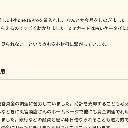
いiPhone16Proを質入れし、なんとか今月をしのぎました
らえるのですごく助かりました。simカードは古いケータイに
。
を見られない。という点も安心材料に繋がっています。
用
運営資金の調達に苦労していました。時計を売却することも考
んなときに丸宮商店さんのホームページで他にも資金調達で利
きました。銀行などの融資と違い即日借りられることも魅力的
営資金に困ったときはまた利用させて頂こうと思います。