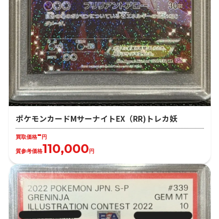
ポケモンカードMサーナイトEX（RR)トレカ妖
-
買取価格
円
110,000
質参考価格
円