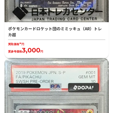
ポケモンカードロケット団のミミッキュ（AR）トレ
カ超
-
買取価格
円
3,000
質参考価格
円