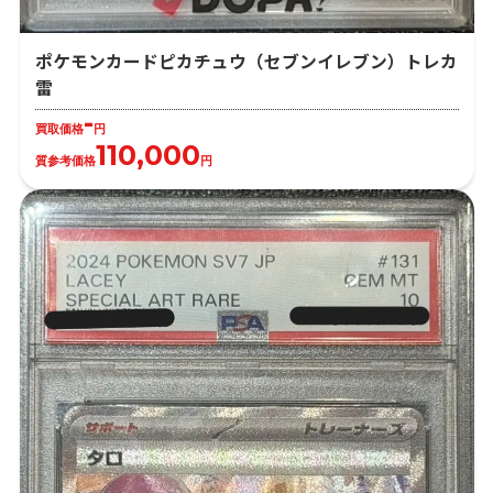
ポケモンカードピカチュウ（セブンイレブン）トレカ
雷
-
買取価格
円
110,000
質参考価格
円