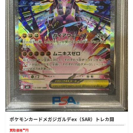
ポケモンカードメガジガルデex（SAR）トレカ闘
-
買取価格
円