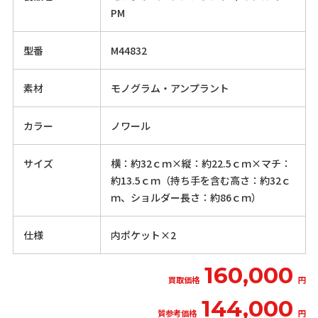
PM
型番
M44832
素材
モノグラム・アンプラント
カラー
ノワール
サイズ
横：約32ｃｍ×縦：約22.5ｃｍ×マチ：
約13.5ｃｍ（持ち手を含む高さ：約32ｃ
ｍ、ショルダー長さ：約86ｃｍ）
仕様
内ポケット×2
160,000
買取価格
円
144,000
質参考価格
円