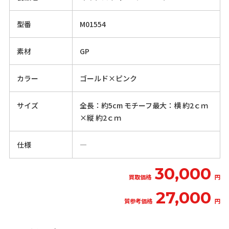
型番
M01554
素材
GP
カラー
ゴールド×ピンク
サイズ
全長：約5cm モチーフ最大：横 約2ｃｍ
×縦 約2ｃｍ
仕様
―
30,000
買取価格
円
27,000
質参考価格
円