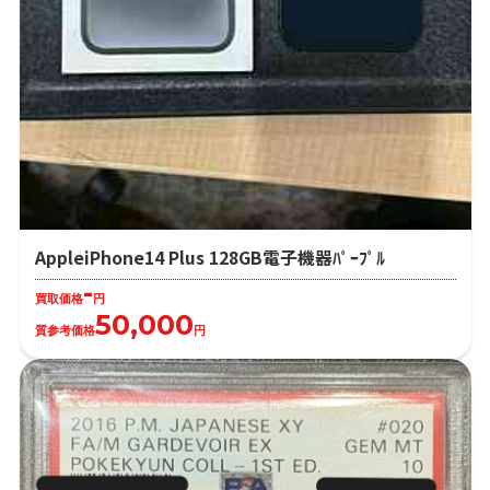
AppleiPhone14 Plus 128GB電子機器ﾊﾟｰﾌﾟﾙ
-
買取価格
円
50,000
質参考価格
円