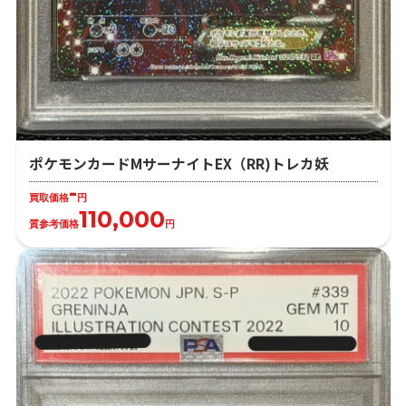
ポケモンカードMサーナイトEX（RR)トレカ妖
-
買取価格
円
110,000
質参考価格
円