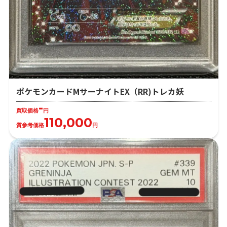
ポケモンカードMサーナイトEX（RR)トレカ妖
-
買取価格
円
110,000
質参考価格
円