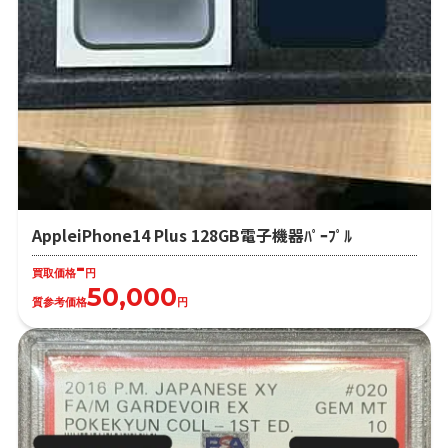
AppleiPhone14 Plus 128GB電子機器ﾊﾟｰﾌﾟﾙ
-
買取価格
円
50,000
質参考価格
円