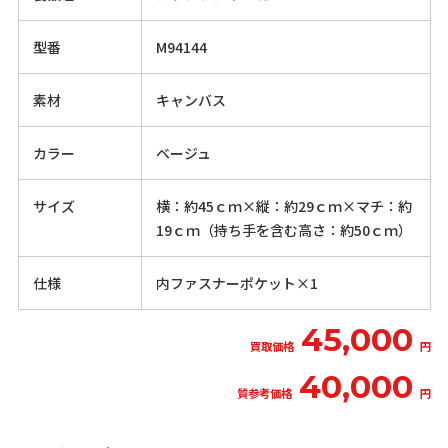
型番
M94144
素材
キャンバス
カラー
ベージュ
サイズ
横：約45ｃｍ×縦：約29ｃｍ×マチ：約
19ｃｍ（持ち手を含む高さ：約50ｃｍ）
仕様
内ファスナーポケット×1
45,000
買取価格
円
40,000
質参考価格
円