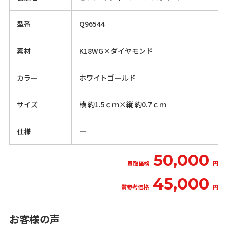
型番
Q96544
素材
K18WG×ダイヤモンド
カラー
ホワイトゴールド
サイズ
横 約1.5ｃｍ×縦 約0.7ｃｍ
仕様
―
50,000
買取価格
円
45,000
質参考価格
円
お客様の声