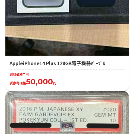
AppleiPhone14 Plus 128GB電子機器ﾊﾟｰﾌﾟﾙ
-
買取価格
円
50,000
質参考価格
円