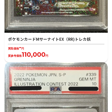
ポケモンカードMサーナイトEX（RR)トレカ妖
-
買取価格
円
110,000
質参考価格
円