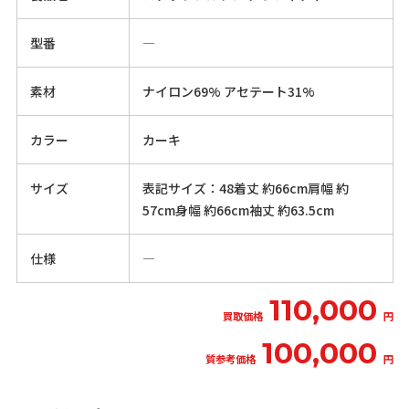
型番
―
素材
ナイロン69% アセテート31%
カラー
カーキ
サイズ
表記サイズ：48着丈 約66cm肩幅 約
57cm身幅 約66cm袖丈 約63.5cm
仕様
―
110,000
買取価格
円
100,000
質参考価格
円