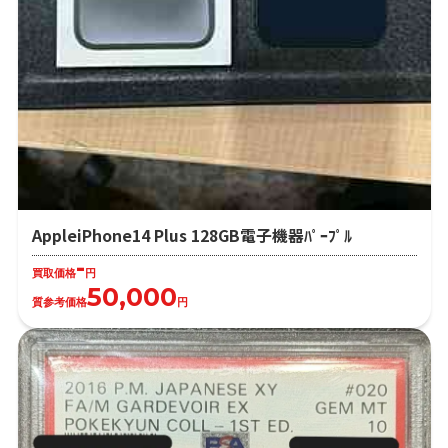
AppleiPhone14 Plus 128GB電子機器ﾊﾟｰﾌﾟﾙ
-
買取価格
円
50,000
質参考価格
円