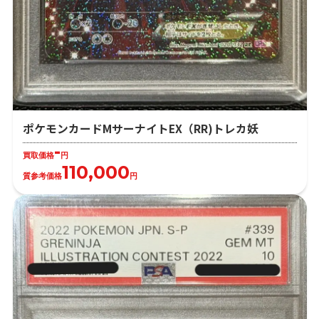
ポケモンカードMサーナイトEX（RR)トレカ妖
-
買取価格
円
110,000
質参考価格
円