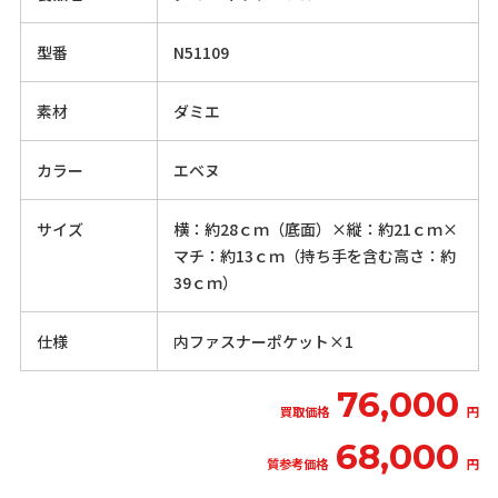
型番
N51109
素材
ダミエ
カラー
エベヌ
サイズ
横：約28ｃｍ（底面）×縦：約21ｃｍ×
マチ：約13ｃｍ（持ち手を含む高さ：約
39ｃｍ）
仕様
内ファスナーポケット×1
76,000
買取価格
円
68,000
質参考価格
円