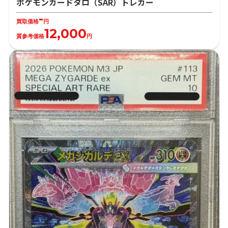
ポケモンカードタロ（SAR）トレカー
-
買取価格
円
12,000
質参考価格
円