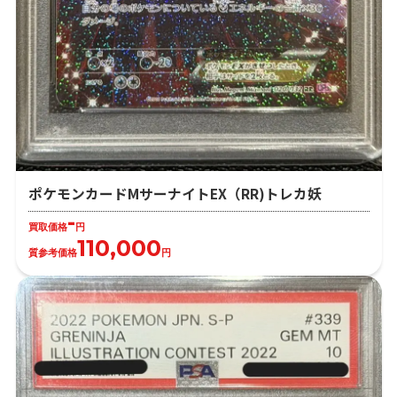
ポケモンカードMサーナイトEX（RR)トレカ妖
-
買取価格
円
110,000
質参考価格
円