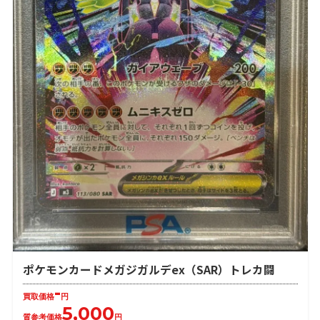
ポケモンカードメガジガルデex（SAR）トレカ闘
-
買取価格
円
5,000
質参考価格
円