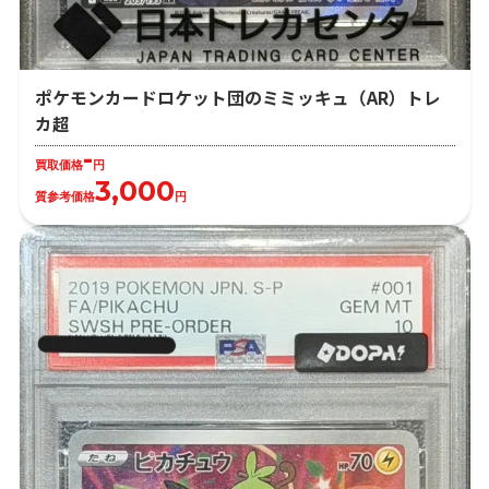
ポケモンカードロケット団のミミッキュ（AR）トレ
カ超
-
買取価格
円
3,000
質参考価格
円