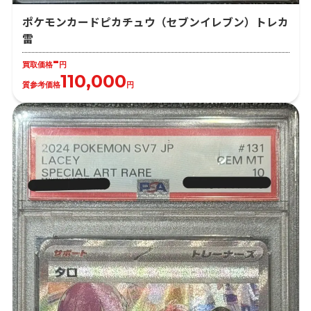
ポケモンカードピカチュウ（セブンイレブン）トレカ
雷
-
買取価格
円
110,000
質参考価格
円