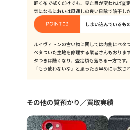
軽く布で拭くだけでも、見た目が変われば査
気になるにおいは風通しの良い日陰で陰干し
しまい込んでいるも
ルイヴィトンの古い物に関しては内側にベタ
ベタついた生地を修理する業者さんもおりま
タつきは酷くなり、査定額も落ちる一方です
「もう使わないな」と思ったら早めに手放さ
その他の質預かり／買取実績