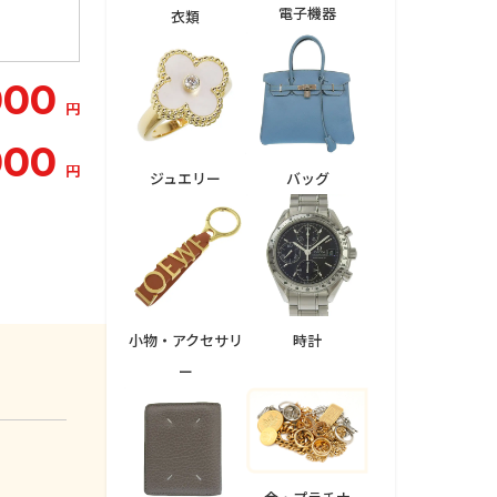
電子機器
衣類
000
円
000
円
ジュエリー
バッグ
小物・アクセサリ
時計
ー
。