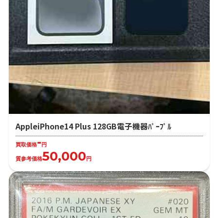
AppleiPhone14 Plus 128GB電子機器ﾊﾟｰﾌﾟﾙ
-
買取価格
円
50,000
質参考価格
円