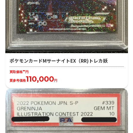
ポケモンカードMサーナイトEX（RR)トレカ妖
-
買取価格
円
110,000
質参考価格
円