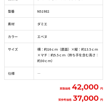
型番
N51982
素材
ダミエ
カラー
エベヌ
サイズ
横：約16ｃｍ（底面）×縦：約13.5ｃｍ
×マチ：約5.5ｃｍ（持ち手を含む高さ：
約30ｃｍ）
仕様
―
42,000
買取価格
円
37,000
質参考価格
円