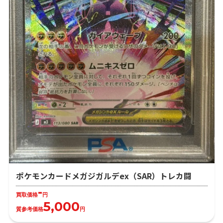
ポケモンカードメガジガルデex（SAR）トレカ闘
-
買取価格
円
5,000
質参考価格
円