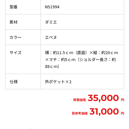
型番
N51994
素材
ダミエ
カラー
エベヌ
サイズ
横：約11.5ｃｍ（底面）×縦：約20ｃｍ
×マチ：約5ｃｍ（ショルダー長さ：約
88ｃｍ）
仕様
外ポケット×2
35,000
買取価格
円
31,000
質参考価格
円