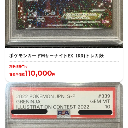
ポケモンカードMサーナイトEX（RR)トレカ妖
-
買取価格
円
110,000
質参考価格
円