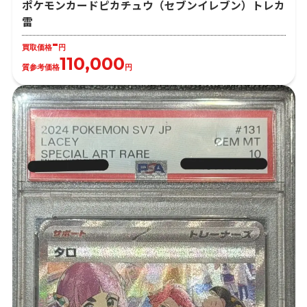
ポケモンカードピカチュウ（セブンイレブン）トレカ
雷
-
買取価格
円
110,000
質参考価格
円