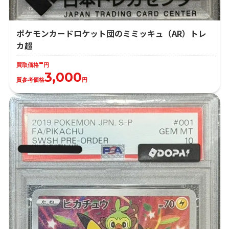
ポケモンカードロケット団のミミッキュ（AR）トレ
カ超
-
買取価格
円
3,000
質参考価格
円