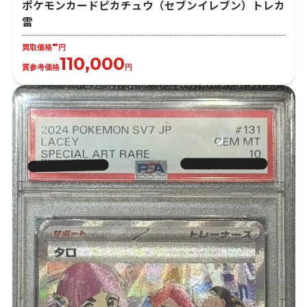
ポケモンカードピカチュウ（セブンイレブン）トレカ
雷
-
買取価格
円
110,000
質参考価格
円