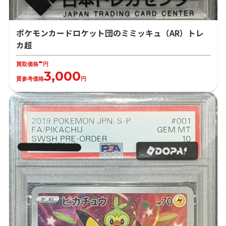
ポケモンカードロケット団のミミッキュ（AR）トレ
カ超
-
買取価格
円
3,000
質参考価格
円