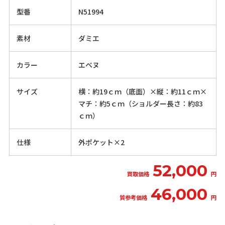
型番
N51994
素材
ダミエ
カラー
エベヌ
サイズ
横：約19ｃｍ（底面）×縦：約11ｃｍ×
マチ：約5ｃｍ（ショルダー長さ：約83
ｃｍ）
仕様
外ポケット×2
52,000
買取価格
円
46,000
質参考価格
円