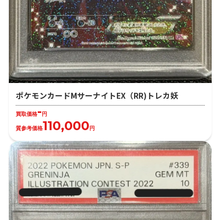
ポケモンカードMサーナイトEX（RR)トレカ妖
-
買取価格
円
110,000
質参考価格
円