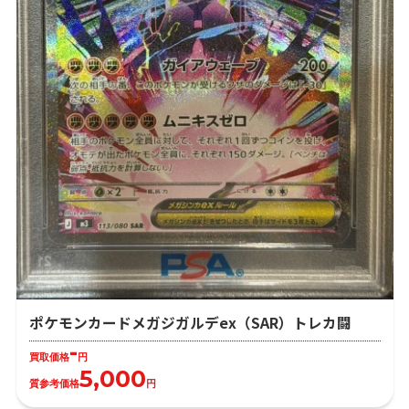
ポケモンカードメガジガルデex（SAR）トレカ闘
-
買取価格
円
5,000
質参考価格
円