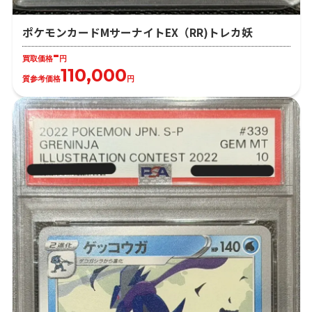
ポケモンカードMサーナイトEX（RR)トレカ妖
-
買取価格
円
110,000
質参考価格
円