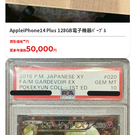
AppleiPhone14 Plus 128GB電子機器ﾊﾟｰﾌﾟﾙ
-
買取価格
円
50,000
質参考価格
円