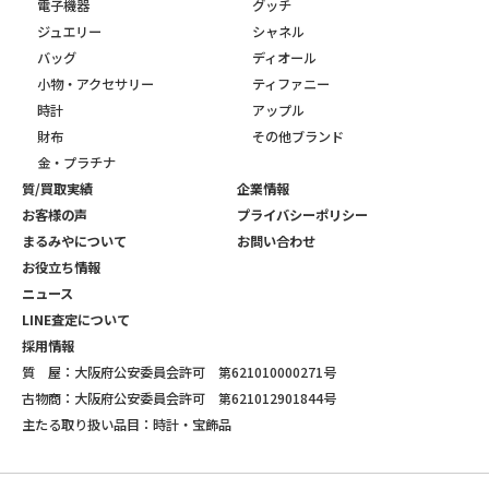
電子機器
グッチ
ジュエリー
シャネル
バッグ
ディオール
小物・アクセサリー
ティファニー
時計
アップル
財布
その他ブランド
金・プラチナ
質/買取実績
企業情報
お客様の声
プライバシーポリシー
まるみやについて
お問い合わせ
お役立ち情報
ニュース
LINE査定について
採用情報
質 屋：大阪府公安委員会許可 第621010000271号
古物商：大阪府公安委員会許可 第621012901844号
主たる取り扱い品目：時計・宝飾品