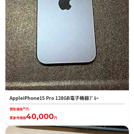
AppleiPhone15 Pro 128GB電子機器ﾌﾞﾙｰ
-
買取価格
円
40,000
質参考価格
円