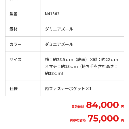
型番
N41362
素材
ダミエアズール
カラー
ダミエアズール
サイズ
横：約28.5ｃｍ（底面）×縦：約22ｃｍ
×マチ：約13ｃｍ（持ち手を含む高さ：
約38ｃｍ）
仕様
内ファスナーポケット×1
84,000
買取価格
円
75,000
質参考価格
円