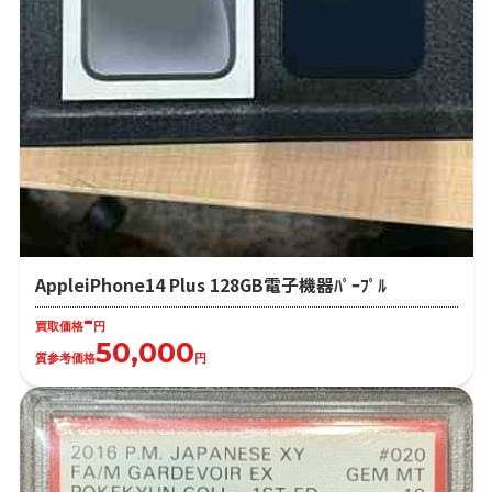
AppleiPhone14 Plus 128GB電子機器ﾊﾟｰﾌﾟﾙ
-
買取価格
円
50,000
質参考価格
円