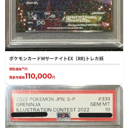
ポケモンカードMサーナイトEX（RR)トレカ妖
-
買取価格
円
110,000
質参考価格
円