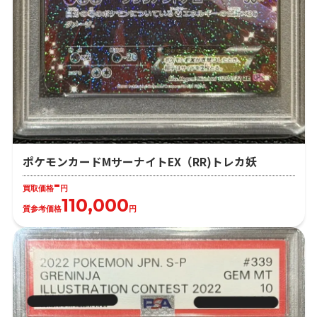
ポケモンカードMサーナイトEX（RR)トレカ妖
-
買取価格
円
110,000
質参考価格
円