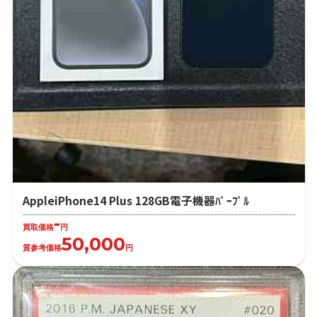
AppleiPhone14 Plus 128GB電子機器ﾊﾟｰﾌﾟﾙ
-
買取価格
円
50,000
質参考価格
円