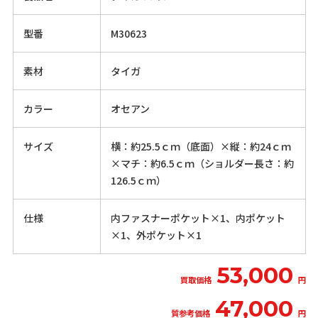
型番
M30623
素材
タイガ
カラー
オセアン
サイズ
横：約25.5ｃｍ（底面）×縦：約24ｃｍ
×マチ：約6.5ｃｍ（ショルダー長さ：約
126.5ｃｍ）
仕様
内ファスナーポケット×1、内ポケット
×1、外ポケット×1
53,000
買取価格
円
47,000
質参考価格
円