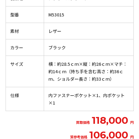
型番
M53015
素材
レザー
カラー
ブラック
サイズ
横：約28.5ｃｍ×縦：約26ｃｍ×マチ：
約14ｃｍ（持ち手を含む高さ：約36ｃ
ｍ、ショルダー長さ：約33ｃｍ）
仕様
内ファスナーポケット×1、内ポケット
×1
118,000
買取価格
円
106,000
質参考価格
円