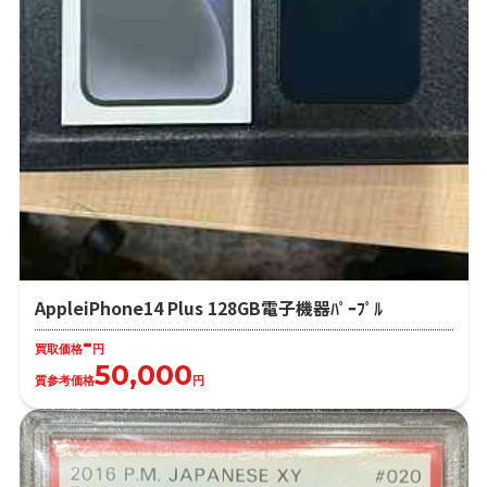
AppleiPhone14 Plus 128GB電子機器ﾊﾟｰﾌﾟﾙ
-
買取価格
円
50,000
質参考価格
円