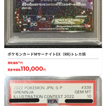
ポケモンカードMサーナイトEX（RR)トレカ妖
-
買取価格
円
110,000
質参考価格
円