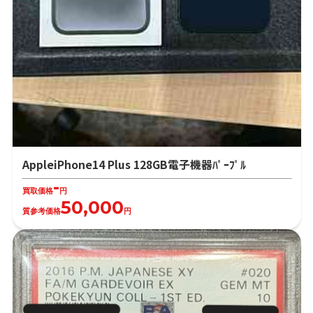
AppleiPhone14 Plus 128GB電子機器ﾊﾟｰﾌﾟﾙ
-
買取価格
円
50,000
質参考価格
円