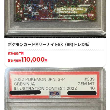
ポケモンカードMサーナイトEX（RR)トレカ妖
-
買取価格
円
110,000
質参考価格
円