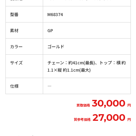
型番
M68374
素材
GP
カラー
ゴールド
サイズ
チェーン：約41cm(最長)、トップ：横 約
1.1×縦 約1.1cm(最大)
仕様
―
30,000
買取価格
円
27,000
質参考価格
円