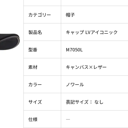
カテゴリー
帽子
製品名
キャップ LVアイコニック
型番
M7050L
素材
キャンバス×レザー
カラー
ノワール
サイズ
表記サイズ： なし
仕様
―