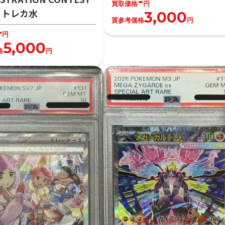
-
買取価格
円
2）トレカ水
3,000
質参考価格
円
-
円
5,000
格
円