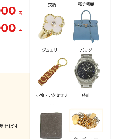
電子機器
衣類
000
円
000
円
ジュエリー
バッグ
小物・アクセサリ
時計
ー
。
差せばす