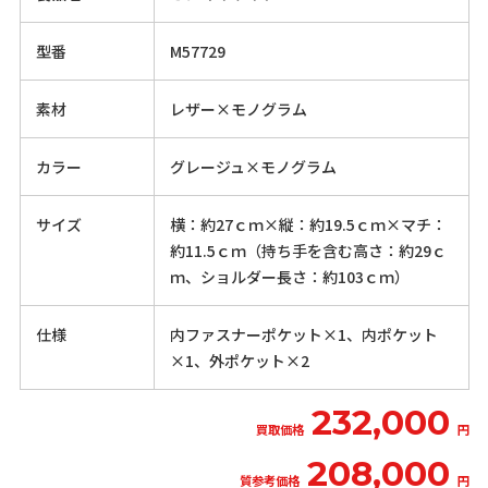
型番
M57729
素材
レザー×モノグラム
カラー
グレージュ×モノグラム
サイズ
横：約27ｃｍ×縦：約19.5ｃｍ×マチ：
約11.5ｃｍ（持ち手を含む高さ：約29ｃ
ｍ、ショルダー長さ：約103ｃｍ）
仕様
内ファスナーポケット×1、内ポケット
×1、外ポケット×2
232,000
買取価格
円
208,000
質参考価格
円