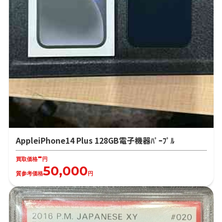
AppleiPhone14 Plus 128GB電子機器ﾊﾟｰﾌﾟﾙ
-
買取価格
円
50,000
質参考価格
円