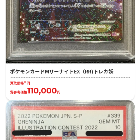
ポケモンカードMサーナイトEX（RR)トレカ妖
-
買取価格
円
110,000
質参考価格
円