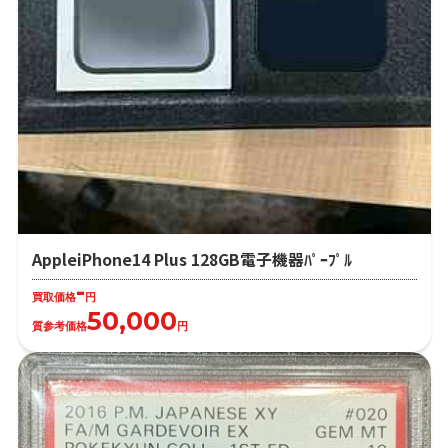
AppleiPhone14 Plus 128GB電子機器ﾊﾟｰﾌﾟﾙ
-
買取価格
円
50,000
質参考価格
円