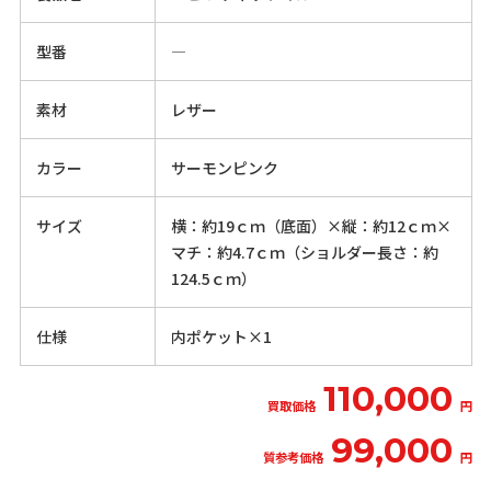
型番
―
素材
レザー
カラー
サーモンピンク
サイズ
横：約19ｃｍ（底面）×縦：約12ｃｍ×
マチ：約4.7ｃｍ（ショルダー長さ：約
124.5ｃｍ）
仕様
内ポケット×1
110,000
買取価格
円
99,000
質参考価格
円