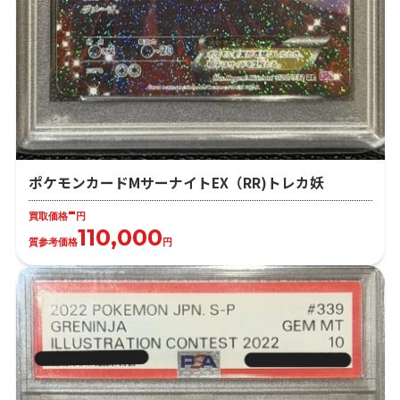
ポケモンカードMサーナイトEX（RR)トレカ妖
-
買取価格
円
110,000
質参考価格
円