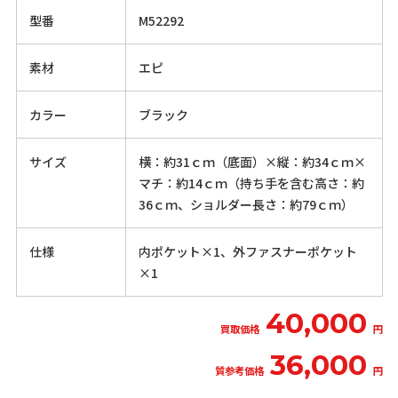
型番
M52292
素材
エピ
カラー
ブラック
サイズ
横：約31ｃｍ（底面）×縦：約34ｃｍ×
マチ：約14ｃｍ（持ち手を含む高さ：約
36ｃｍ、ショルダー長さ：約79ｃｍ）
仕様
内ポケット×1、外ファスナーポケット
×1
40,000
買取価格
円
36,000
質参考価格
円