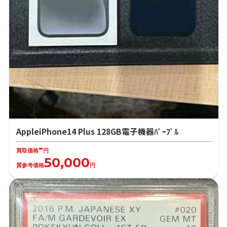
AppleiPhone14 Plus 128GB電子機器ﾊﾟｰﾌﾟﾙ
-
買取価格
円
50,000
質参考価格
円