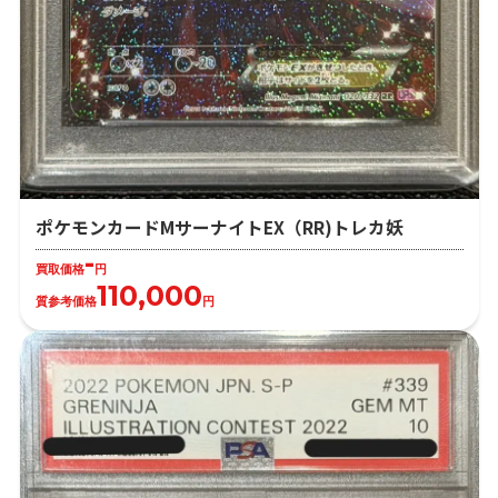
ポケモンカードMサーナイトEX（RR)トレカ妖
-
買取価格
円
110,000
質参考価格
円