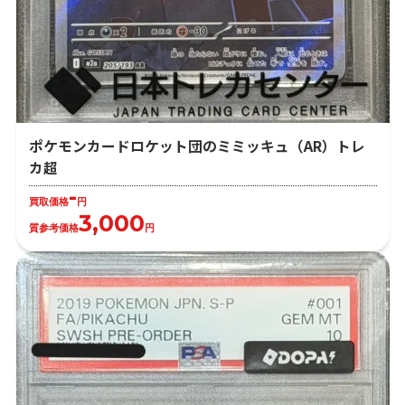
ポケモンカードロケット団のミミッキュ（AR）トレ
カ超
-
買取価格
円
3,000
質参考価格
円