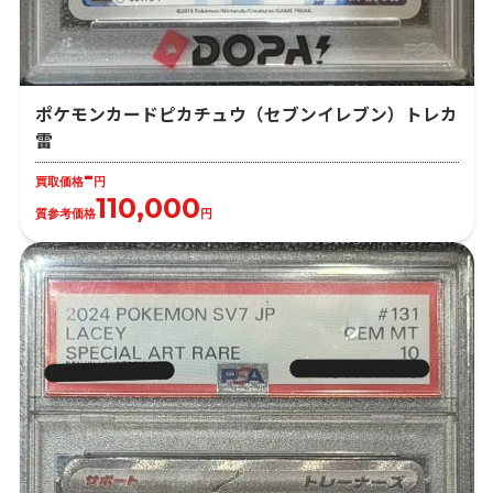
ポケモンカードピカチュウ（セブンイレブン）トレカ
雷
-
買取価格
円
110,000
質参考価格
円