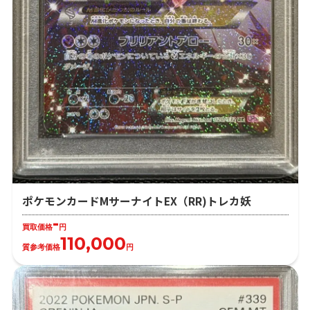
ポケモンカードMサーナイトEX（RR)トレカ妖
-
買取価格
円
110,000
質参考価格
円