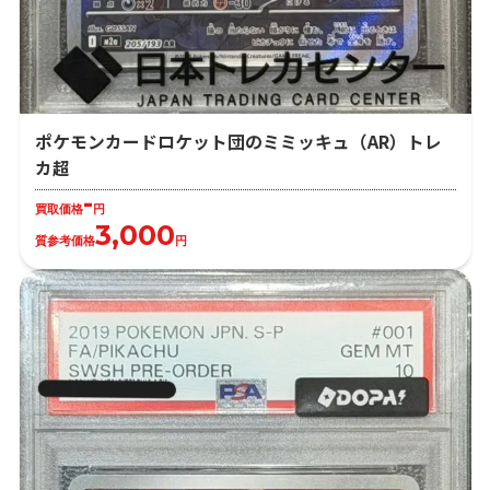
ポケモンカードロケット団のミミッキュ（AR）トレ
カ超
-
買取価格
円
3,000
質参考価格
円