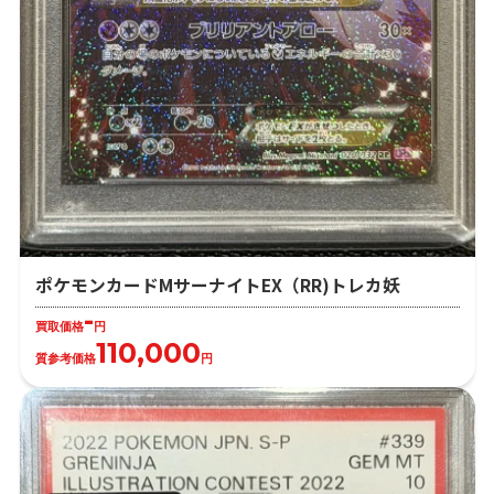
ポケモンカードMサーナイトEX（RR)トレカ妖
-
買取価格
円
110,000
質参考価格
円