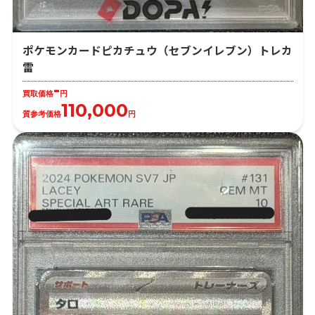
ポケモンカードピカチュウ（セブンイレブン）トレカ
雷
-
買取価格
円
110,000
質参考価格
円