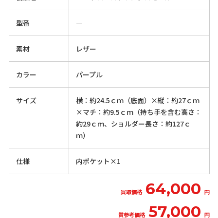
型番
―
素材
レザー
カラー
パープル
サイズ
横：約24.5ｃｍ（底面）×縦：約27ｃｍ
×マチ：約9.5ｃｍ（持ち手を含む高さ：
約29ｃｍ、ショルダー長さ：約127ｃ
ｍ）
仕様
内ポケット×1
64,000
買取価格
円
57,000
質参考価格
円