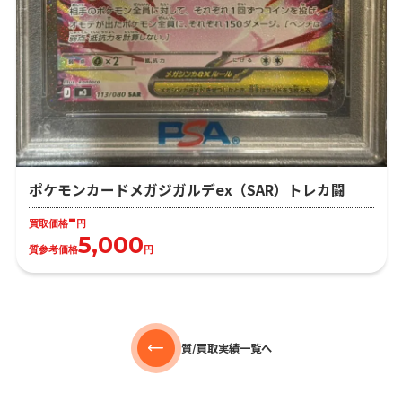
ポケモンカードメガジガルデex（SAR）トレカ闘
-
買取価格
円
5,000
質参考価格
円
質/買取実績一覧へ