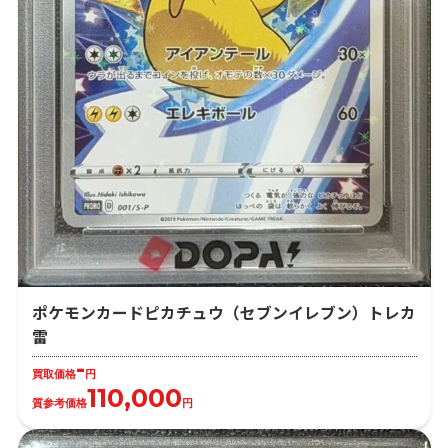
ポケモンカードピカチュウ（セブンイレブン）トレカ
雷
-
買取価格
円
110,000
質参考価格
円