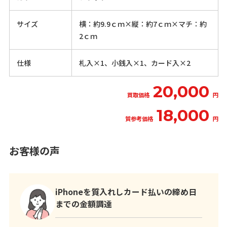
サイズ
横：約9.9ｃｍ×縦：約7ｃｍ×マチ：約
2ｃｍ
仕様
札入×1、小銭入×1、カード入×2
20,000
買取価格
円
18,000
質参考価格
円
お客様の声
iPhoneを質入れしカード払いの締め日
までの金額調達