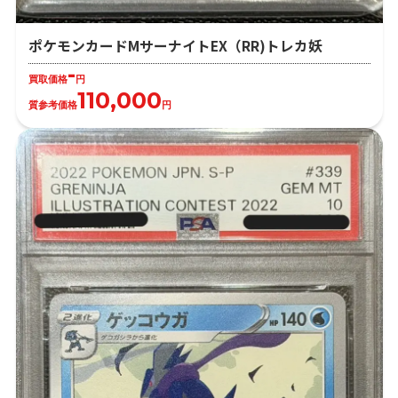
ポケモンカードMサーナイトEX（RR)トレカ妖
-
買取価格
円
110,000
質参考価格
円