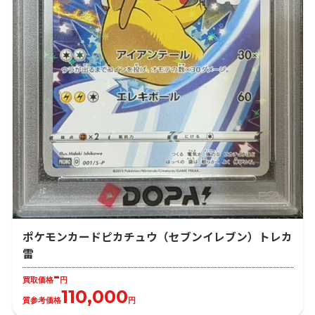
ポケモンカードピカチュウ（セブンイレブン）トレカ
雷
-
買取価格
円
110,000
質参考価格
円