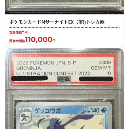
ポケモンカードMサーナイトEX（RR)トレカ妖
-
買取価格
円
110,000
質参考価格
円