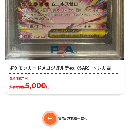
ポケモンカードメガジガルデex（SAR）トレカ闘
-
買取価格
円
5,000
質参考価格
円
質/買取実績一覧へ