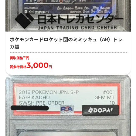
ポケモンカードロケット団のミミッキュ（AR）トレ
カ超
-
買取価格
円
3,000
質参考価格
円