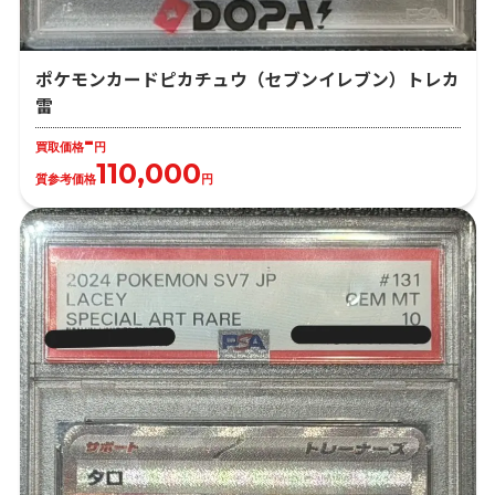
ポケモンカードピカチュウ（セブンイレブン）トレカ
雷
-
買取価格
円
110,000
質参考価格
円