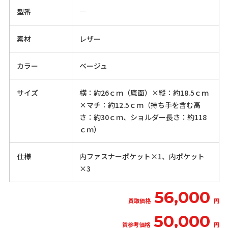
型番
―
素材
レザー
カラー
ベージュ
サイズ
横：約26ｃｍ（底面）×縦：約18.5ｃｍ
×マチ：約12.5ｃｍ（持ち手を含む高
さ：約30ｃｍ、ショルダー長さ：約118
ｃｍ）
仕様
内ファスナーポケット×1、内ポケット
×3
56,000
買取価格
円
50,000
質参考価格
円