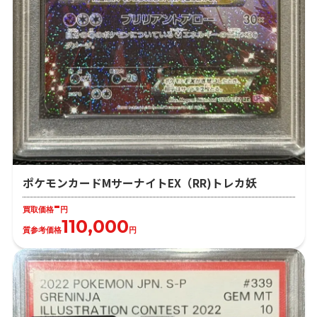
ポケモンカードMサーナイトEX（RR)トレカ妖
-
買取価格
円
110,000
質参考価格
円