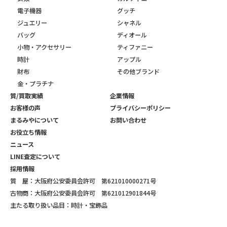
電子機器
グッチ
ジュエリー
シャネル
バッグ
ディオール
小物・アクセサリー
ティファニー
時計
アップル
財布
その他ブランド
金・プラチナ
質/買取実績
企業情報
お客様の声
プライバシーポリシー
まるみやについて
お問い合わせ
お役立ち情報
ニュース
LINE査定について
採用情報
質 屋：大阪府公安委員会許可 第621010000271号
古物商：大阪府公安委員会許可 第621012901844号
主たる取り扱い品目：時計・宝飾品