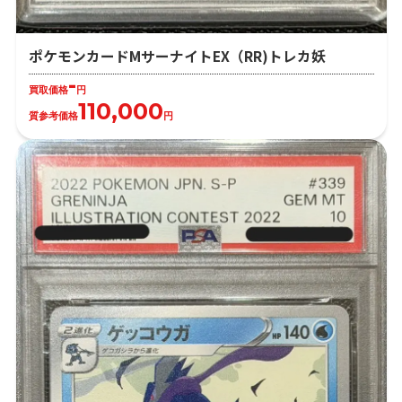
ポケモンカードMサーナイトEX（RR)トレカ妖
-
買取価格
円
110,000
質参考価格
円