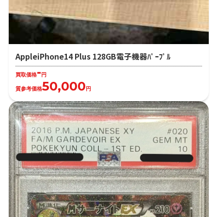
AppleiPhone14 Plus 128GB電子機器ﾊﾟｰﾌﾟﾙ
-
買取価格
円
50,000
質参考価格
円