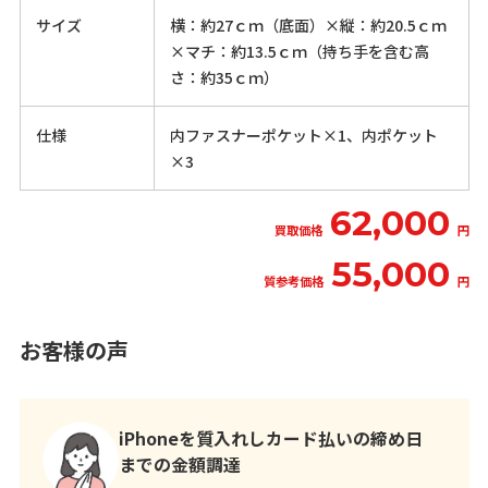
サイズ
横：約27ｃｍ（底面）×縦：約20.5ｃｍ
×マチ：約13.5ｃｍ（持ち手を含む高
さ：約35ｃｍ）
仕様
内ファスナーポケット×1、内ポケット
×3
62,000
買取価格
円
55,000
質参考価格
円
お客様の声
iPhoneを質入れしカード払いの締め日
までの金額調達