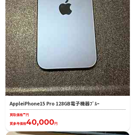
AppleiPhone15 Pro 128GB電子機器ﾌﾞﾙｰ
-
買取価格
円
40,000
質参考価格
円