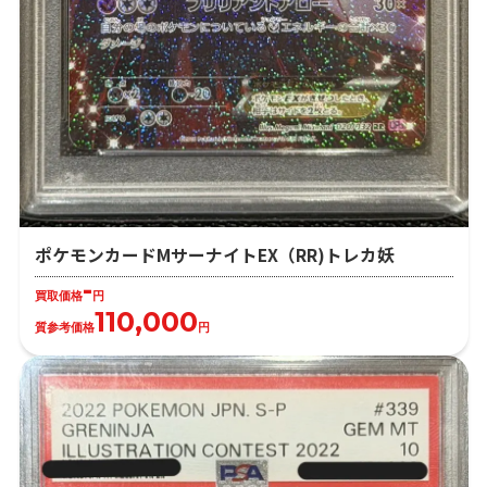
ポケモンカードMサーナイトEX（RR)トレカ妖
-
買取価格
円
110,000
質参考価格
円