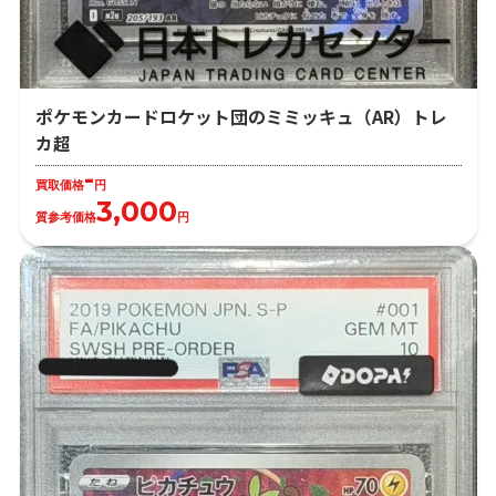
ポケモンカードロケット団のミミッキュ（AR）トレ
カ超
-
買取価格
円
3,000
質参考価格
円