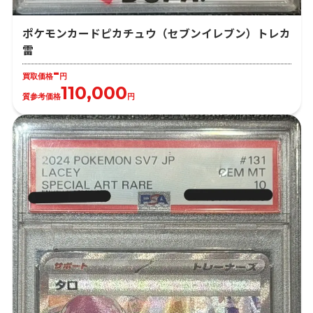
ポケモンカードピカチュウ（セブンイレブン）トレカ
雷
-
買取価格
円
110,000
質参考価格
円