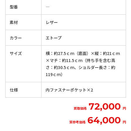
型番
―
素材
レザー
カラー
エトープ
サイズ
横：約27.5ｃｍ（底面）×縦：約21ｃｍ
×マチ：約11.5ｃｍ（持ち手を含む高
さ：約30.5ｃｍ、ショルダー長さ：約
119ｃｍ）
仕様
内ファスナーポケット×2
72,000
買取価格
円
64,000
質参考価格
円