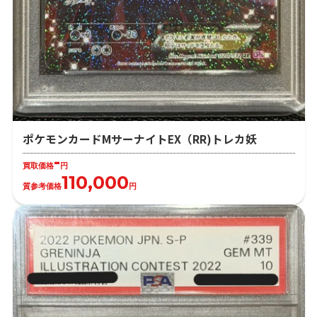
ポケモンカードMサーナイトEX（RR)トレカ妖
-
買取価格
円
110,000
質参考価格
円