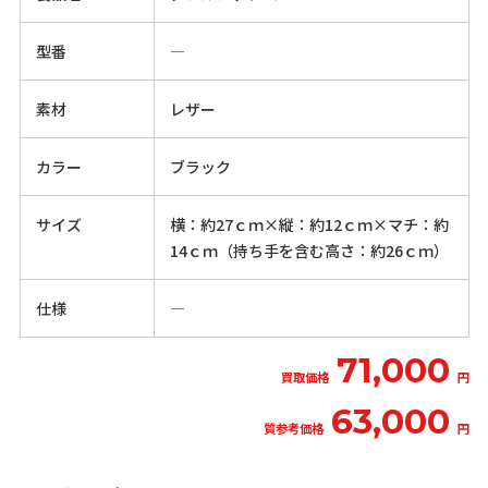
型番
―
素材
レザー
カラー
ブラック
サイズ
横：約27ｃｍ×縦：約12ｃｍ×マチ：約
14ｃｍ（持ち手を含む高さ：約26ｃｍ）
仕様
―
71,000
買取価格
円
63,000
質参考価格
円