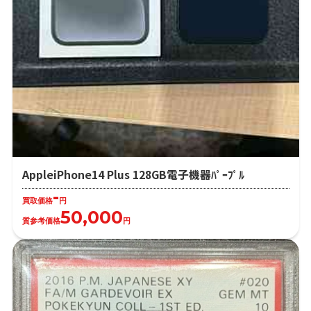
AppleiPhone14 Plus 128GB電子機器ﾊﾟｰﾌﾟﾙ
-
買取価格
円
50,000
質参考価格
円